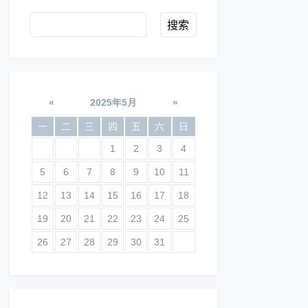
Search
«
2025年5月
»
一
二
三
四
五
六
日
1
2
3
4
5
6
7
8
9
10
11
12
13
14
15
16
17
18
19
20
21
22
23
24
25
26
27
28
29
30
31