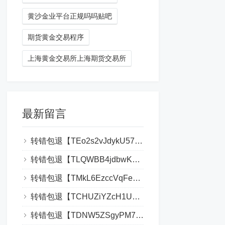
黄沙金业平台正规吗吗贴吧
期货黄金交易程序
上海黄金交易所上海期货交易所
最新留言
转错包退【TEo2s2vJdykU57XTzZsYAQxdiKGc7Rx2jQ】客服TeleGram:【@TrxEm】
转错包退【TLQWBB4jdbwKqSBqgK5PCwt33HoXrEeKhK】客服TeleGram:【@TrxEm】
转错包退【TMkL6EzccVqFeZS9Uze7KsFhWv1HhRnnk2】客服TeleGram:【@TrxEm】
转错包退【TCHUZiYZcH1Umm7z4jQ96jHdaKhWLQWoPG】客服TeleGram:【@TrxEm】
转错包退【TDNW5ZSgyPM72KqhGcL6aUcVDAd11WLpjY】客服TeleGram:【@TrxEm】