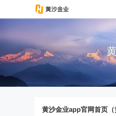
黄沙金业app官网首页（