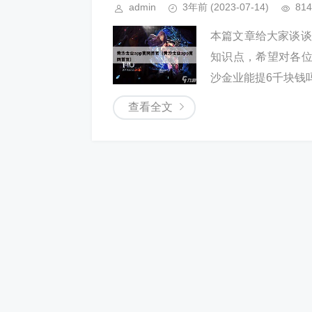
admin
3年前
(2023-07-14)
814
本篇文章给大家谈谈
知识点，希望对各位
沙金业能提6千块钱吗.
查看全文