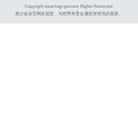
吧！本文目录一览： 1、黄金交易平台
Copyright www.hsjy-gw.com Rights Reserved.
哪个好?...
黄沙金业官网欢迎您，为您带来贵金属投资资讯的更新。
管理后台
会员登录
用户资料
内容页面