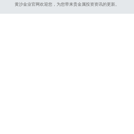
黄沙金业官网欢迎您，为您带来贵金属投资资讯的更新。
管理后台
会员登录
用户资料
内容页面